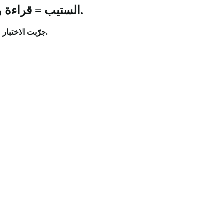
الستيب = قراءة وقرامر بس. نركّز ١٠٠٪ على اللي يرفع درجتك.
جرّبت الاختبار وحلّلت أسئلته بنفسي، عشان تتدرّب على اللي يجي فعلًا بدل التشتيت.