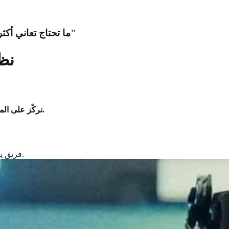
"ما تحتاج تعاني أكثر عشان تستحق النتيجة، تحتاج فقط تختار الطريق الأذكى"
نظام
نركّز على الممارسة مو الحفظ، فنطوّر لغتنا بدل ما نحفظ مية حاجة وبعدين ننساها.
فريق يتابعك ويشاركك إنجازك أسبوعيًا الين تتخرّج من البرنامج وتحقق هدفك.