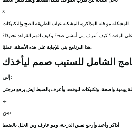
تأجّل البداية لين يقرب الموعد، فيبدأ الضغط وتعيد نفس الغلط
3
المشكلة مو قلة المذاكرة. المشكلة غياب الطريقة الصح والتكنيكات.
على الوقت؟ كيف أعرف إني أمشي صح؟ وكيف افهم القراءة تحديدًا؟
هذا البرنامج بنى للإجابة على هذه الأسئلة. عمليًا.
نامج الشامل للستيب صمم ليأخذك
إلى:
 يومية واضحة، وتكنيكات للوقت، وأعرف بالضبط ايش يرفع درجتي
من:
أذاكر وأعيد وأرجع نفس الدرجة، ومو عارف وين الخلل بالضبط