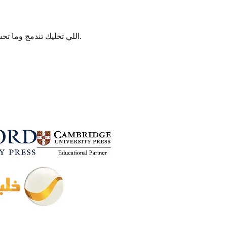
دروس مصمّمة بتقنية الـ Active Focus اللي تخليك تندمج وما تحس بالوقت وتتعلم بدون ما تمل.