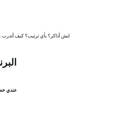
ايش أذاكر؟ بأي ترتيب؟ كيف أتدرب 
البر
عندي خطة